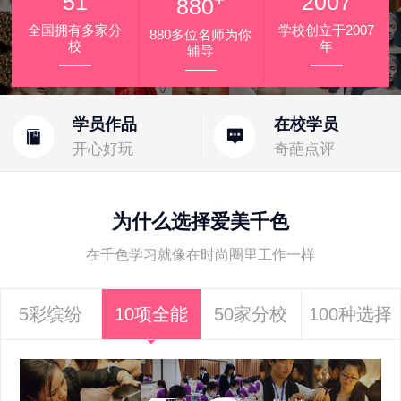
51
2007
880
全国拥有多家分
学校创立于2007
880多位名师为你
校
年
辅导
学员作品
在校学员
开心好玩
奇葩点评
为什么选择爱美千色
在千色学习就像在时尚圈里工作一样
5彩缤纷
10项全能
50家分校
100种选择