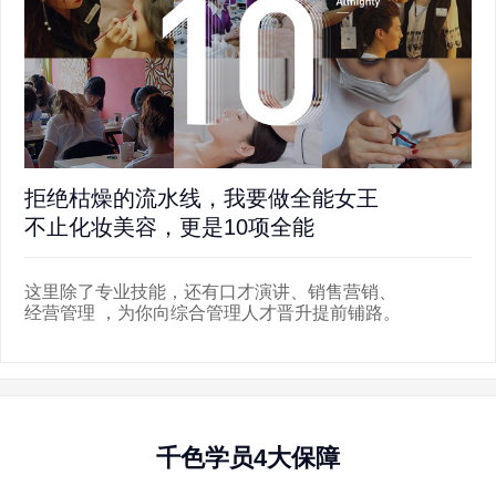
拒绝枯燥的流水线，我要做全能女王
离
不止化妆美容，更是10项全能
5
这里除了专业技能，还有口才演讲、销售营销、
新
经营管理 ，为你向综合管理人才晋升提前铺路。
遍
千色学员4大保障