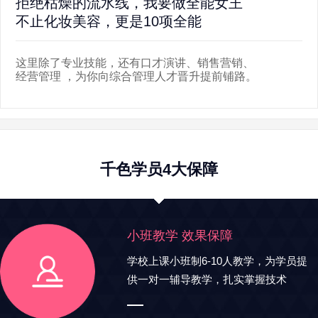
拒绝枯燥的流水线，我要做全能女王
离
不止化妆美容，更是10项全能
5
这里除了专业技能，还有口才演讲、销售营销、
新
经营管理 ，为你向综合管理人才晋升提前铺路。
遍
千色学员4大保障
小班教学 效果保障
学校上课小班制6-10人教学，为学员提
供一对一辅导教学，扎实掌握技术