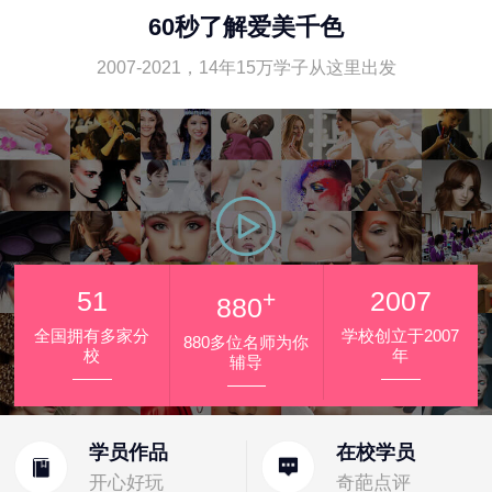
60秒了解爱美千色
2007-2021，14年15万学子从这里出发
51
+
2007
880
全国拥有多家分
学校创立于2007
880多位名师为你
校
年
辅导
学员作品
在校学员
开心好玩
奇葩点评