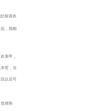
我比较喜欢
妆
后，我相
喜欢美甲，
么辛苦，当
而且以后可
，也很热