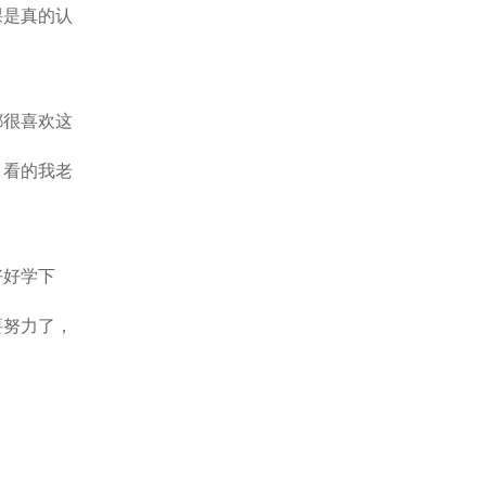
课是真的认
都很喜欢这
，看的我老
好好学下
要努力了，