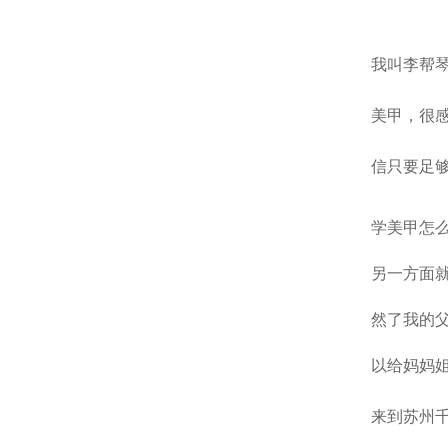
我叫李帮
美甲，很
信只要足
学美甲
怎
另一方面
然了我的
以给妈妈
来到
苏州