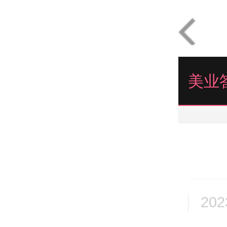
美业
202