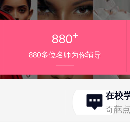
+
880
880多位名师为你辅导
在校
奇葩