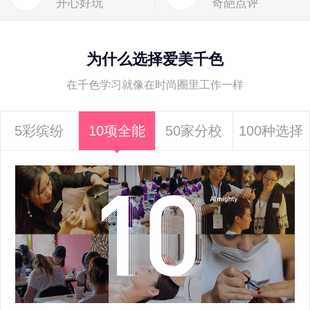
开心好玩
奇葩点评
为什么选择爱美千色
在千色学习就像在时尚圈里工作一样
5彩缤纷
10项全能
50家分校
100种选择