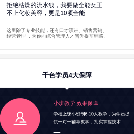
拒绝枯燥的流水线，我要做全能女王
离
不止化妆美容，更是10项全能
5
这里除了专业技能，还有口才演讲、销售营销、
新
经营管理 ，为你向综合管理人才晋升提前铺路。
遍
千色学员4大保障
小班教学 效果保障
学校上课小班制6-10人教学，为学员提
供一对一辅导教学，扎实掌握技术