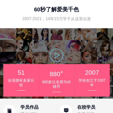
60秒了解爱美千色
2007-2021，14年15万学子从这里出发
51
+
2007
880
全国拥有多家分
学校创立于2007
880多位名师为你
校
年
辅导
学员作品
在校学员